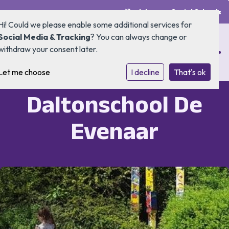
Inloggen Social Schools
Hi! Could we please enable some additional services for
Social Media & Tracking
? You can always change or
withdraw your consent later.
Let me choose
Home
I decline
That's ok
Daltonschool De
Onze school
Evenaar
Ouders
Kennismaken & aanmelden
SAAM*
Contact
Buitenschoolse opvang